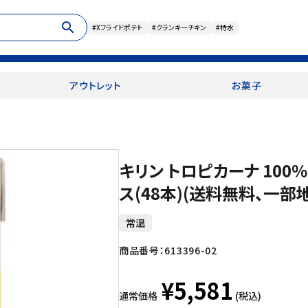
search
#Xフライドポテト
#クランキーチキン
#特水
アウトレット
お菓子
キリン トロピカーナ 100％
ス(48本)(送料無料、一部
常温
商品番号：
613396-02
¥5,581
通常価格
(税込)