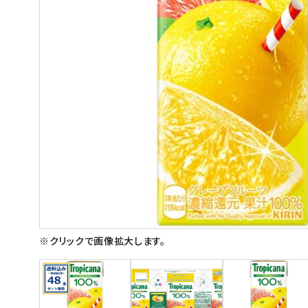
スイーツ
お菓子
飲料
酒類
日用品
ギフト
セール
フードロス
※クリックで画像拡大します。
ペット用品
SHOP GUIDE