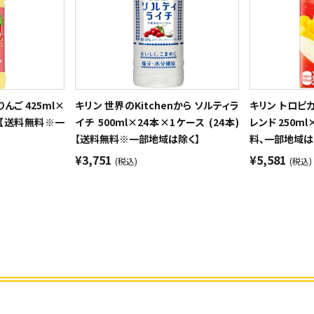
んご 425ml×
キリン 世界のKitchenから ソルティラ
キリン トロピカ
本)【送料無料※一
イチ 500ml×24本×1ケース (24本)
レンド 250ml
【送料無料※一部地域は除く】
料、一部地域は
¥3,751
¥5,581
(税込)
(税込)