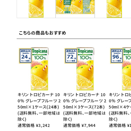
ご利用ガイド
お問い合わせ
こちらの商品もおすすめ
特定商取引法表示について
プライバシーポリシー
利用規約
会社概要
キリン トロピカーナ 10
キリン トロピカーナ 10
キリン トロ
0％ グレープフルーツ 2
0％ グレープフルーツ 2
0％ グレー
50ml×1ケース(24本)
50ml×3ケース(72本)
50ml×4ケ
(送料無料、一部地域は
(送料無料、一部地域は
(送料無料
除く)
除く)
除く)
通常価格 ¥3,242
通常価格 ¥7,944
通常価格 ¥1