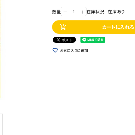
+
数量
在庫状況 : 在庫あり
ー
カートに入れる
add_shopping_cart
favorite_border
お気に入りに追加