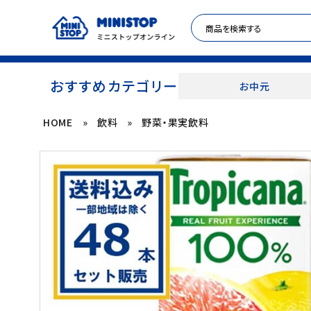
おすすめカテゴリー
お中元
HOME
»
飲料
»
野菜・果実飲料
ACCOUNT MENU
meeting_room
person
ログイン
新規登録
セール商品
カテゴリから探す
冷凍食品