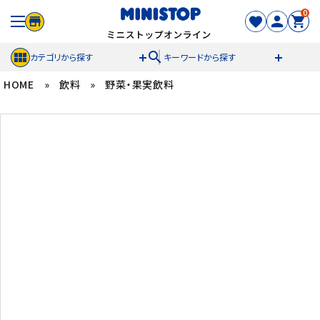
0
search
カテゴリから探す
キーワードから探す
HOME
»
飲料
»
野菜・果実飲料
ACCOUNT MENU
meeting_room
person
ログイン
新規登録
セール商品
カテゴリから探す
冷凍食品
スイーツ
お菓子