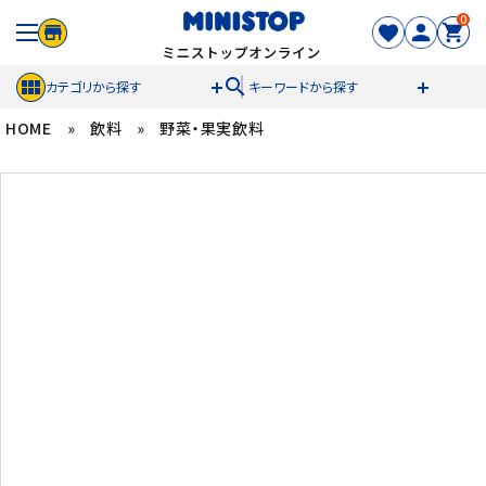
0
search
カテゴリから探す
キーワードから探す
HOME
»
飲料
»
野菜・果実飲料
ACCOUNT MENU
meeting_room
person
ログイン
新規登録
セール商品
カテゴリから探す
冷凍食品
スイーツ
お菓子