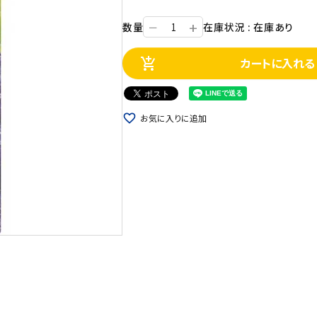
+
数量
在庫状況 : 在庫あり
ー
カートに入れる
add_shopping_cart
favorite_border
お気に入りに追加