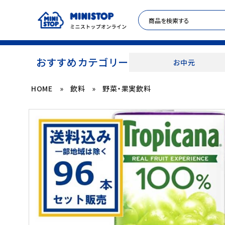
おすすめカテゴリー
お中元
HOME
»
飲料
»
野菜・果実飲料
ACCOUNT MENU
meeting_room
person
ログイン
新規登録
セール商品
カテゴリから探す
冷凍食品