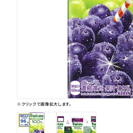
スイーツ
お菓子
飲料
酒類
日用品
ギフト
セール
フードロス
※クリックで画像拡大します。
ペット用品
SHOP GUIDE