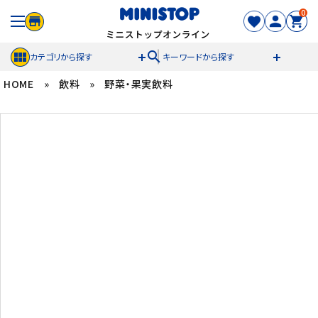
0
search
カテゴリから探す
キーワードから探す
HOME
»
飲料
»
野菜・果実飲料
ACCOUNT MENU
meeting_room
person
ログイン
新規登録
セール商品
カテゴリから探す
冷凍食品
スイーツ
お菓子