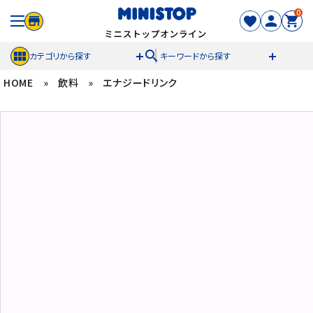
0
search
カテゴリから探す
キーワードから探す
HOME
»
飲料
»
エナジードリンク
ACCOUNT MENU
meeting_room
person
ログイン
新規登録
セール商品
カテゴリから探す
冷凍食品
スイーツ
お菓子