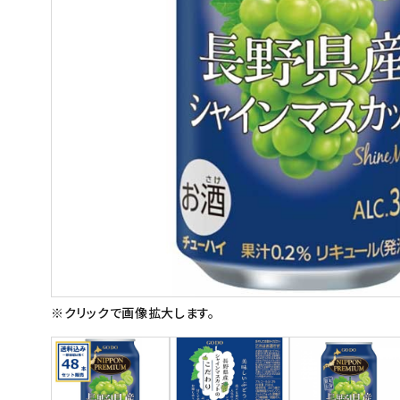
スイーツ
お菓子
飲料
酒類
日用品
ギフト
セール
フードロス
※クリックで画像拡大します。
ペット用品
SHOP GUIDE