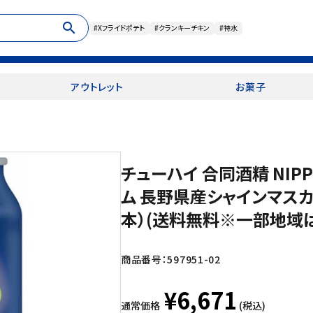
search
#Xフライドポテト
#クランキーチキン
#特水
アウトレット
お菓子
チューハイ 合同酒精 NIPP
ム 長野県産シャインマスカッ
本）(送料無料※一部地域は
商品番号：
597951-02
¥6,671
通常価格
(税込)