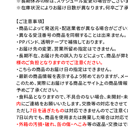
※長期休みの際は、スケジュール変更の場合がございま
※在庫状況によりお届け日数が異なります。何卒ご了承
【ご注意事項】
・商品によって発送元・配送業者が異なる場合がござい
・異なる受注番号の商品を同梱することは出来ません。
・PPバンド、透明テープで補強しております。
・お届け先の変更、営業所留め指定はできません。
・長期不在、お届け先の誤入力などによって、商品が弊
様のご負担となりますのでご注意ください。
・こちらの商品のお届け日の指定はできません。
・最新の商品情報を表示するよう努めておりますが、メー
このため、実際にお届けする商品とサイト上の商品情報
予めご了承ください。
・食料品となりますので、不具合のない場合、未開封・
内
にご連絡をお願いいたします。交換等の対応をさせて
ただし
7日を過ぎたもの
は対応できませんのでご注意く
7日以内でも、商品を使用または廃棄した場合は対応で
・外箱の汚損・破れ、缶の傷・へこみ
等の返品・交換はで