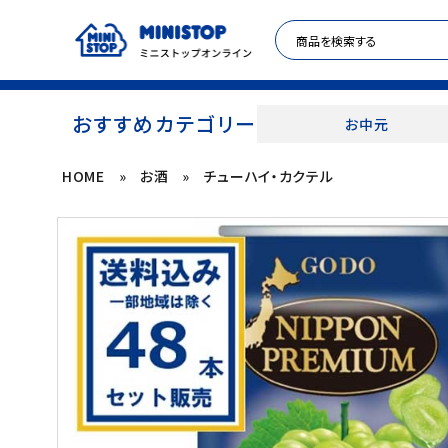
おすすめカテゴリー
お中元
HOME
»
お酒
»
チューハイ・カクテル
ACCOUNT MENU
meeting_room
person
ログイン
新規登録
セール商品
カテゴリから探す
冷凍食品