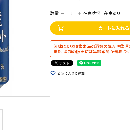
+
数量
在庫状況 : 在庫あり
ー
カートに入れる
add_shopping_cart
法律により20歳未満の酒類の購入や飲酒
また、酒類の販売には年齢確認が義務づけ
favorite_border
お気に入りに追加