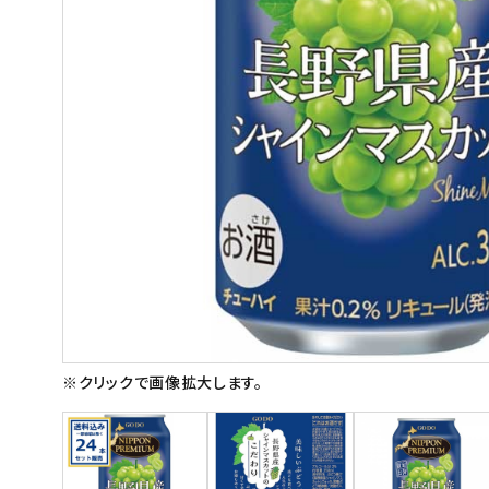
スイーツ
お菓子
飲料
酒類
日用品
ギフト
セール
フードロス
※クリックで画像拡大します。
ペット用品
SHOP GUIDE