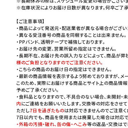
※長期休みの際は、スケジュール変更の場合がございま
※在庫状況によりお届け日数が異なります。何卒ご了承
【ご注意事項】
・商品によって発送元・配送業者が異なる場合がござい
・異なる受注番号の商品を同梱することは出来ません。
・PPバンド、透明テープで補強しております。
・お届け先の変更、営業所留め指定はできません。
・長期不在、お届け先の誤入力などによって、商品が弊
様のご負担となりますのでご注意ください。
・こちらの商品のお届け日の指定はできません。
・最新の商品情報を表示するよう努めておりますが、メー
このため、実際にお届けする商品とサイト上の商品情報
予めご了承ください。
・食料品となりますので、不具合のない場合、未開封・
内
にご連絡をお願いいたします。交換等の対応をさせて
ただし
7日を過ぎたもの
は対応できませんのでご注意く
7日以内でも、商品を使用または廃棄した場合は対応で
・外箱の汚損・破れ、缶の傷・へこみ
等の返品・交換はで