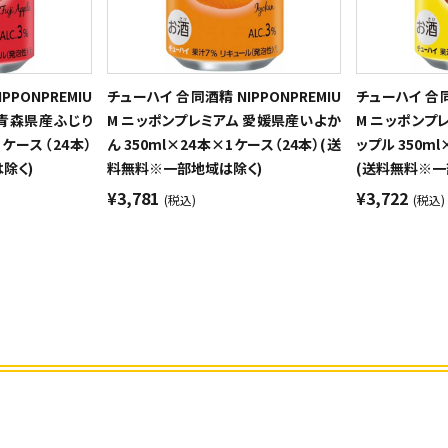
PPONPREMIU
チューハイ 合同酒精 NIPPONPREMIU
チューハイ 合同酒
 青森県産ふじり
M ニッポンプレミアム 愛媛県産いよか
M ニッポンプ
1ケース（24本）
ん 350ml×24本×1ケース（24本）(送
ップル 350ml
除く)
料無料※一部地域は除く)
(送料無料※一
¥3,781
¥3,722
(税込)
(税込)