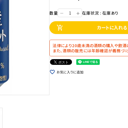
+
数量
在庫状況 : 在庫あり
ー
カートに入れる
add_shopping_cart
法律により20歳未満の酒類の購入や飲酒
また、酒類の販売には年齢確認が義務づけ
favorite_border
お気に入りに追加