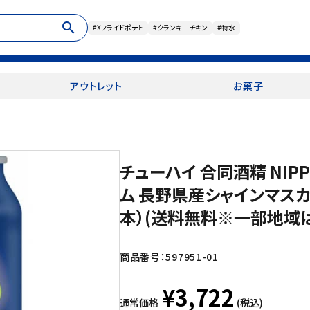
search
#Xフライドポテト
#クランキーチキン
#特水
アウトレット
お菓子
チューハイ 合同酒精 NIPP
ム 長野県産シャインマスカッ
本）(送料無料※一部地域は
商品番号：
597951-01
¥3,722
通常価格
(税込)