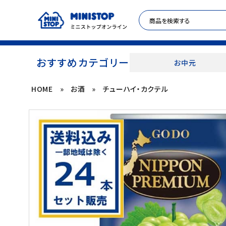
おすすめカテゴリー
お中元
HOME
»
お酒
»
チューハイ・カクテル
ACCOUNT MENU
meeting_room
person
ログイン
新規登録
セール商品
カテゴリから探す
冷凍食品