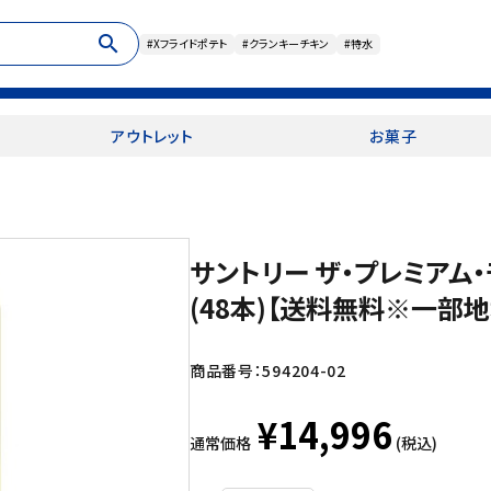
search
#Xフライドポテト
#クランキーチキン
#特水
アウトレット
お菓子
サントリー ザ・プレミアム・
(48本)【送料無料※一部
商品番号：
594204-02
¥14,996
通常価格
(税込)