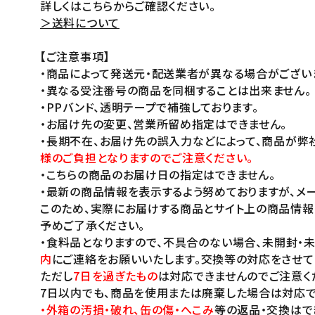
詳しくはこちらからご確認ください。
＞送料について
【ご注意事項】
・商品によって発送元・配送業者が異なる場合がござい
・異なる受注番号の商品を同梱することは出来ません。
・PPバンド、透明テープで補強しております。
・お届け先の変更、営業所留め指定はできません。
・長期不在、お届け先の誤入力などによって、商品が弊
様のご負担となりますのでご注意ください。
・こちらの商品のお届け日の指定はできません。
・最新の商品情報を表示するよう努めておりますが、メー
このため、実際にお届けする商品とサイト上の商品情報
予めご了承ください。
・食料品となりますので、不具合のない場合、未開封・
内
にご連絡をお願いいたします。交換等の対応をさせて
ただし
7日を過ぎたもの
は対応できませんのでご注意く
7日以内でも、商品を使用または廃棄した場合は対応で
・外箱の汚損・破れ、缶の傷・へこみ
等の返品・交換はで