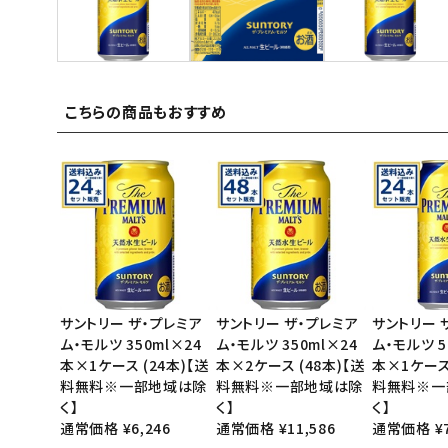
ご利用ガイド
お問い合わせ
こちらの商品もおすすめ
特定商取引法表示について
プライバシーポリシー
利用規約
会社概要
サントリー ザ・プレミア
サントリー ザ・プレミア
サントリー 
ム・モルツ 350ml×24
ム・モルツ 350ml×24
ム・モルツ 5
本×1ケース (24本)【送
本×2ケース (48本)【送
本×1ケース 
料無料※一部地域は除
料無料※一部地域は除
料無料※一
く】
く】
く】
通常価格 ¥6,246
通常価格 ¥11,586
通常価格 ¥7