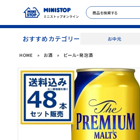
おすすめカテゴリー
お中元
HOME
»
お酒
»
ビール・発泡酒
ACCOUNT MENU
meeting_room
person
ログイン
新規登録
セール商品
カテゴリから探す
冷凍食品