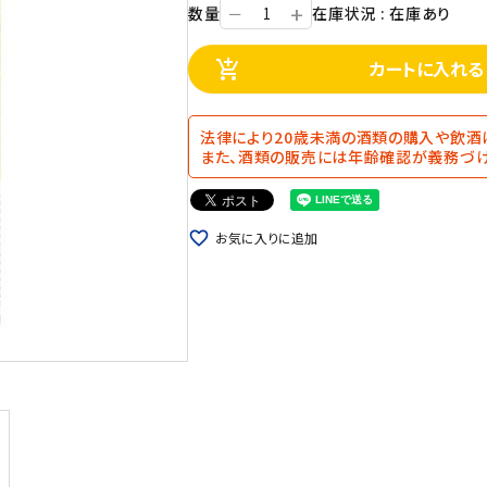
+
数量
在庫状況 : 在庫あり
ー
カートに入れる
add_shopping_cart
法律により20歳未満の酒類の購入や飲酒
また、酒類の販売には年齢確認が義務づけ
favorite_border
お気に入りに追加