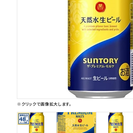
スイーツ
お菓子
飲料
酒類
日用品
ギフト
セール
フードロス
※クリックで画像拡大します。
ペット用品
SHOP GUIDE