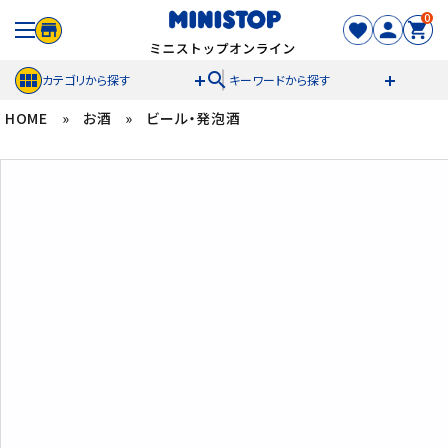
0
search
カテゴリから探す
キーワードから探す
HOME
»
お酒
»
ビール・発泡酒
ACCOUNT MENU
meeting_room
person
ログイン
新規登録
セール商品
カテゴリから探す
冷凍食品
スイーツ
お菓子