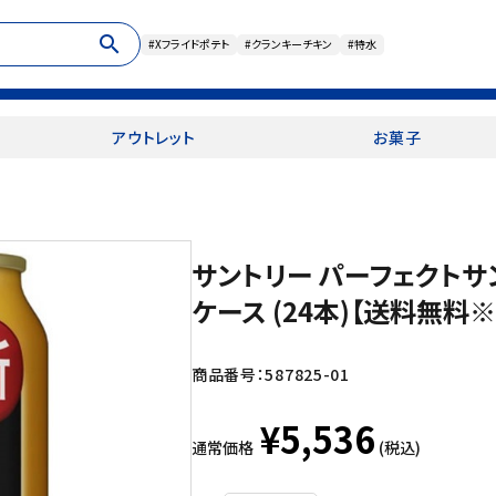
search
#Xフライドポテト
#クランキーチキン
#特水
アウトレット
お菓子
サントリー パーフェクトサン
ケース (24本)【送料無料
商品番号：
587825-01
¥5,536
通常価格
(税込)