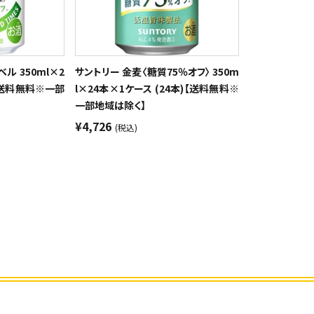
ル 350ml×2
サントリー 金麦〈糖質75％オフ〉 350m
)【送料無料※一部
l×24本×1ケース (24本)【送料無料※
一部地域は除く】
¥4,726
(税込)