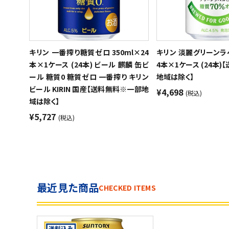
キリン 一番搾り糖質ゼロ 350ml×24
キリン 淡麗グリーンラベ
本×1ケース (24本) ビール 麒麟 缶ビ
4本×1ケース (24本
ール 糖質0 糖質ゼロ 一番搾り キリン
地域は除く】
ビール KIRIN 国産【送料無料※一部地
¥4,698
(税込)
域は除く】
¥5,727
(税込)
最近見た商品
CHECKED ITEMS