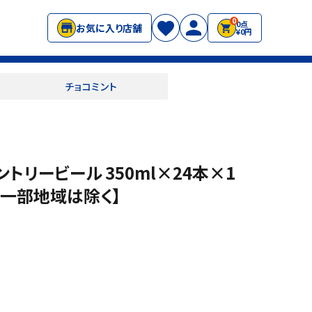
0
0点
お気に入り店舗
¥0円
チョコミント
トリービール 350ml×24本×1
※一部地域は除く】