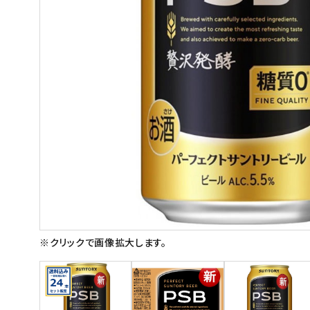
スイーツ
お菓子
飲料
酒類
日用品
ギフト
セール
フードロス
※クリックで画像拡大します。
ペット用品
SHOP GUIDE