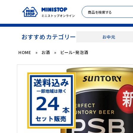
おすすめカテゴリー
お中元
HOME
»
お酒
»
ビール・発泡酒
ACCOUNT MENU
meeting_room
person
ログイン
新規登録
セール商品
カテゴリから探す
冷凍食品