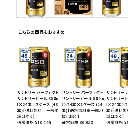
ご利用ガイド
お問い合わせ
こちらの商品もおすすめ
特定商取引法表示について
プライバシーポリシー
利用規約
会社概要
サントリー パーフェクト
サントリー パーフェクト
サントリー 
サントリービール 350m
サントリービール 500m
サントリービ
l×24本×2ケース (48
l×24本×1ケース (24
l×24本×2
本)【送料無料※一部地
本)【送料無料※一部地
本)【送料
域は除く】
域は除く】
域は除く】
通常価格 ¥10,165
通常価格 ¥6,953
通常価格 ¥1