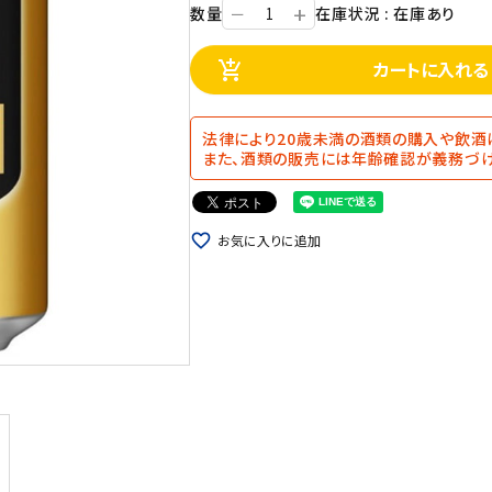
+
数量
在庫状況 : 在庫あり
ー
カートに入れる
add_shopping_cart
法律により20歳未満の酒類の購入や飲酒
また、酒類の販売には年齢確認が義務づけ
favorite_border
お気に入りに追加