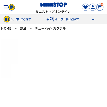
0
search
カテゴリから探す
キーワードから探す
HOME
»
お酒
»
チューハイ・カクテル
ACCOUNT MENU
meeting_room
person
ログイン
新規登録
セール商品
カテゴリから探す
冷凍食品
スイーツ
お菓子