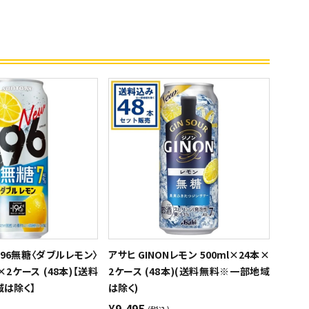
196無糖〈ダブルレモン〉
アサヒ GINONレモン 500ml×24本×
×2ケース (48本)【送料
2ケース (48本)(送料無料※一部地域
は除く】
は除く)
¥9,495