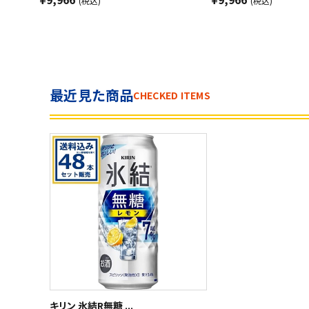
(税込)
(税込)
最近見た商品
CHECKED ITEMS
キリン 氷結R無糖 ...