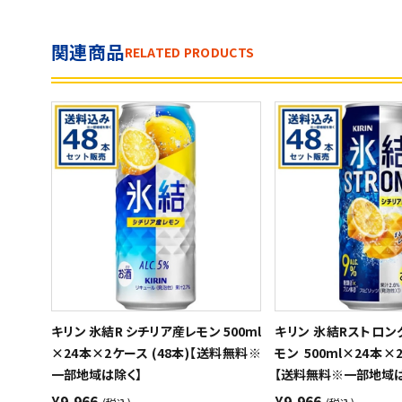
関連商品
RELATED PRODUCTS
キリン 氷結R シチリア産レモン 500ml
キリン 氷結Rストロン
×24本×2ケース (48本)【送料無料※
モン 500ml×24本×
一部地域は除く】
【送料無料※一部地域は
¥9,966
¥9,966