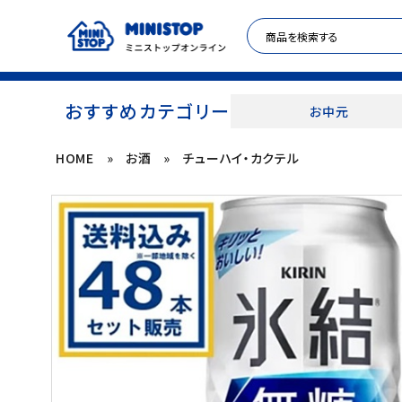
おすすめカテゴリー
お中元
HOME
»
お酒
»
チューハイ・カクテル
ACCOUNT MENU
meeting_room
person
ログイン
新規登録
セール商品
カテゴリから探す
冷凍食品