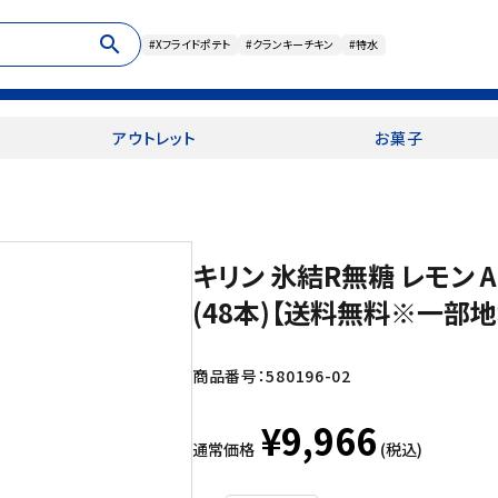
search
#Xフライドポテト
#クランキーチキン
#特水
アウトレット
お菓子
キリン 氷結R無糖 レモン A
(48本)【送料無料※一部
商品番号：
580196-02
¥9,966
通常価格
(税込)