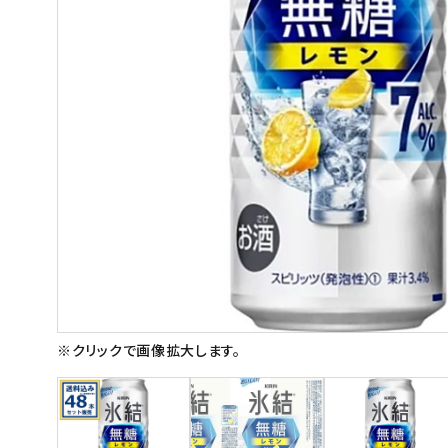
スイーツ
お菓子
飲料
酒類
日用品
ギフト
セール
フードロス
※クリックで画像拡大します。
ペット用品
SHOP GUIDE