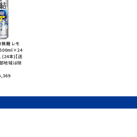
R無糖 レモ
 500ml×24
(24本)【送
部地域は除
,369