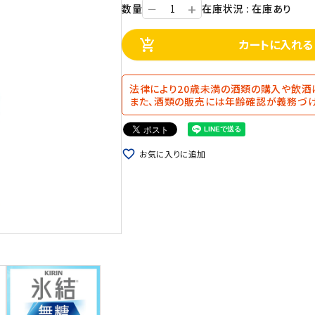
+
数量
在庫状況 : 在庫あり
ー
カートに入れる
add_shopping_cart
法律により20歳未満の酒類の購入や飲酒
また、酒類の販売には年齢確認が義務づけ
favorite_border
お気に入りに追加