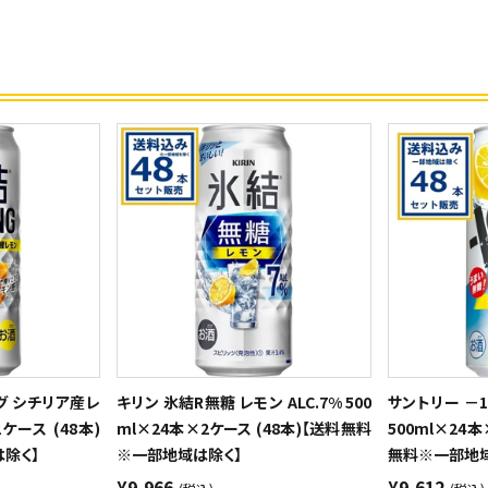
グ シチリア産レ
キリン 氷結R無糖 レモン ALC.7% 500
サントリー －
2ケース (48本)
ml×24本×2ケース (48本)【送料無料
500ml×24本
除く】
※一部地域は除く】
無料※一部地域
¥9,966
¥9,612