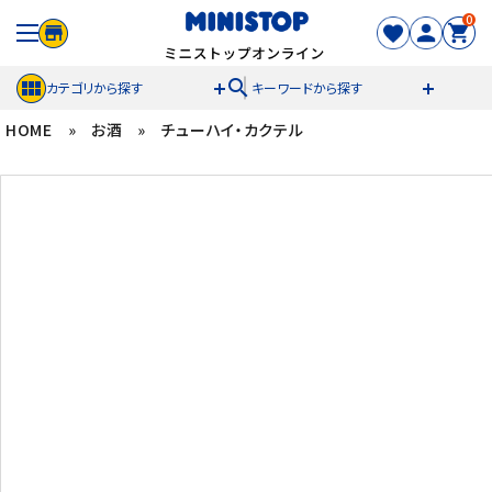
0
search
カテゴリから探す
キーワードから探す
HOME
»
お酒
»
チューハイ・カクテル
ACCOUNT MENU
meeting_room
person
ログイン
新規登録
セール商品
カテゴリから探す
冷凍食品
スイーツ
お菓子