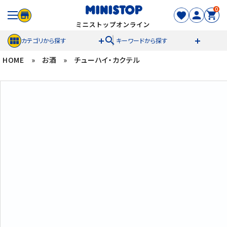
0
search
カテゴリから探す
キーワードから探す
HOME
»
お酒
»
チューハイ・カクテル
ACCOUNT MENU
meeting_room
person
ログイン
新規登録
セール商品
カテゴリから探す
冷凍食品
スイーツ
お菓子