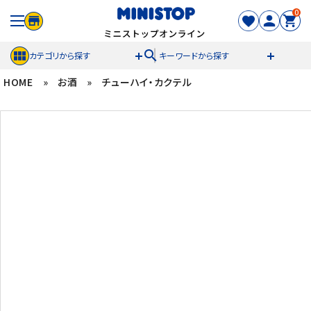
0
search
カテゴリから探す
キーワードから探す
HOME
»
お酒
»
チューハイ・カクテル
ACCOUNT MENU
meeting_room
person
ログイン
新規登録
セール商品
カテゴリから探す
冷凍食品
スイーツ
お菓子