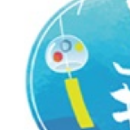
飲料
酒類
日用品
ギフト
セール
フードロス
ペット用品
SHOP GUIDE
ご利用ガイド