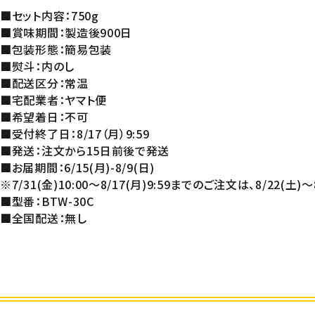
■セット内容：750g
■賞味期間：製造後900日
■包装形態：簡易包装
■熨斗：内のし
■配送区分：常温
■宅配業者：ヤマト便
■希望着日：不可
■受付終了日：8/17（月）9:59
■発送：注文から15日前後で発送
■お届期間：6/15(月)-8/9(日)
※7/31(金)10:00～8/17(月)9:59までのご注文は、8/22(土)
■型番：BTW-30C
■全国配送：無し