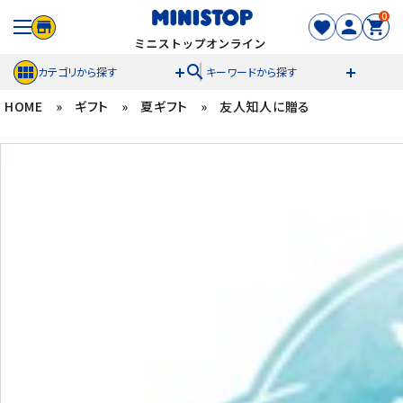
0
search
カテゴリから探す
キーワードから探す
HOME
»
ギフト
»
夏ギフト
»
友人知人に贈る
ACCOUNT MENU
meeting_room
person
ログイン
新規登録
セール商品
カテゴリから探す
冷凍食品
スイーツ
お菓子