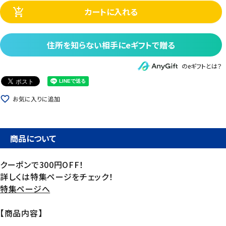
カートに入れる
add_shopping_cart
住所を知らない相手にeギフトで贈る
のeギフトとは？
favorite_border
お気に入りに追加
商品について
クーポンで300円OFF！
詳しくは特集ページをチェック！
特集ページへ
【商品内容】