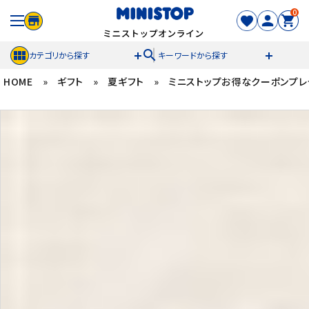
0
search
カテゴリから探す
キーワードから探す
HOME
»
ギフト
»
夏ギフト
»
ミニストップお得なクーポンプレ
ACCOUNT MENU
meeting_room
person
ログイン
新規登録
セール商品
カテゴリから探す
冷凍食品
スイーツ
お菓子