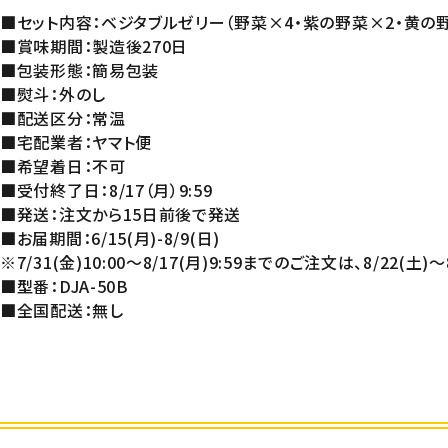
■セット内容：ベジタブルゼリー（野菜×4・紫の野菜×2・黄の野菜
■賞味期間：製造後270日
■包装形態：簡易包装
■熨斗：外のし
■配送区分：常温
■宅配業者：ヤマト便
■希望着日：不可
■受付終了日：8/17（月）9:59
■発送：注文から15日前後で発送
■お届期間：6/15(月)-8/9(日)
※7/31(金)10:00～8/17(月)9:59までのご注文は、8/22(土)
■型番：DJA-50B
■全国配送：無し