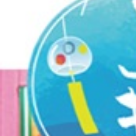
飲料
酒類
日用品
ギフト
セール
フードロス
ペット用品
SHOP GUIDE
ご利用ガイド