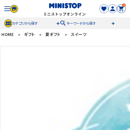
0
search
カテゴリから探す
キーワードから探す
HOME
»
ギフト
»
夏ギフト
»
スイーツ
ACCOUNT MENU
meeting_room
person
ログイン
新規登録
セール商品
カテゴリから探す
冷凍食品
スイーツ
お菓子