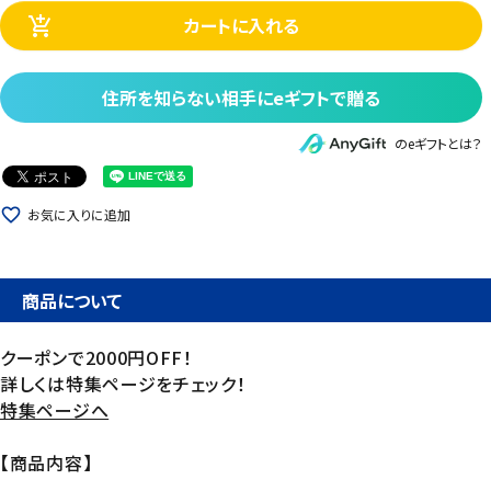
カートに入れる
add_shopping_cart
住所を知らない相手にeギフトで贈る
のeギフトとは？
favorite_border
お気に入りに追加
商品について
クーポンで2000円OFF！
詳しくは特集ページをチェック！
特集ページへ
【商品内容】