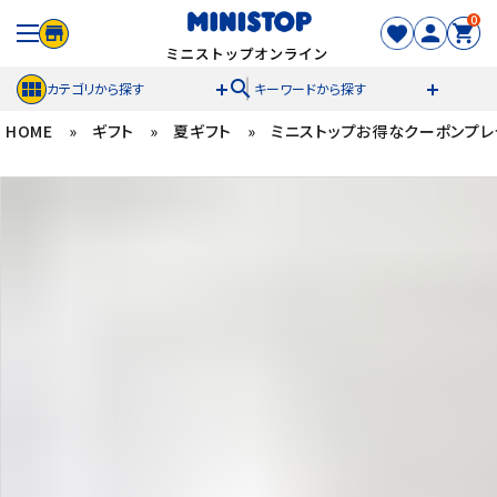
0
search
カテゴリから探す
キーワードから探す
HOME
»
ギフト
»
夏ギフト
»
ミニストップお得なクーポンプレ
ACCOUNT MENU
meeting_room
person
ログイン
新規登録
セール商品
カテゴリから探す
冷凍食品
スイーツ
お菓子