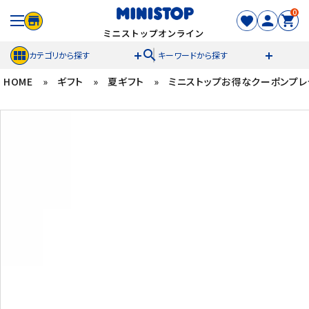
0
search
カテゴリから探す
キーワードから探す
HOME
»
ギフト
»
夏ギフト
»
ミニストップお得なクーポンプレ
ACCOUNT MENU
meeting_room
person
ログイン
新規登録
セール商品
カテゴリから探す
冷凍食品
スイーツ
お菓子