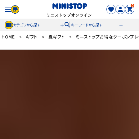
0
search
カテゴリから探す
キーワードから探す
HOME
»
ギフト
»
夏ギフト
»
ミニストップお得なクーポンプレ
ACCOUNT MENU
meeting_room
person
ログイン
新規登録
セール商品
カテゴリから探す
冷凍食品
スイーツ
お菓子