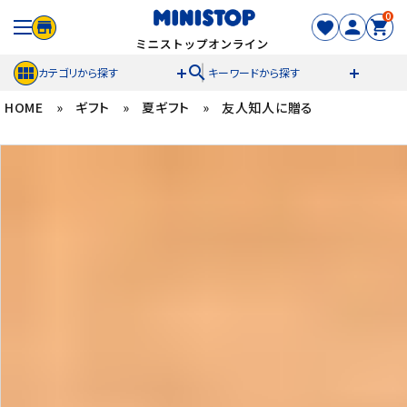
0
search
カテゴリから探す
キーワードから探す
HOME
»
ギフト
»
夏ギフト
»
友人知人に贈る
ACCOUNT MENU
meeting_room
person
ログイン
新規登録
セール商品
カテゴリから探す
冷凍食品
スイーツ
お菓子