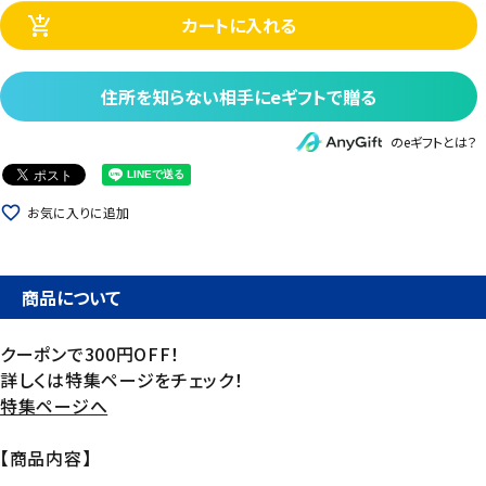
カートに入れる
add_shopping_cart
住所を知らない相手にeギフトで贈る
のeギフトとは？
favorite_border
お気に入りに追加
商品について
クーポンで300円OFF！
詳しくは特集ページをチェック！
特集ページへ
【商品内容】