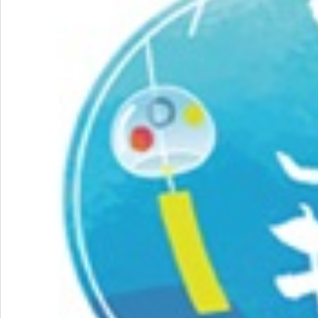
飲料
酒類
日用品
ギフト
セール
フードロス
ペット用品
SHOP GUIDE
ご利用ガイド