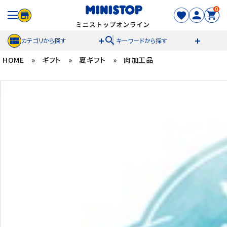
0
search
カテゴリから探す
キーワードから探す
HOME
»
ギフト
»
夏ギフト
»
肉加工品
ACCOUNT MENU
meeting_room
person
ログイン
新規登録
セール商品
カテゴリから探す
冷凍食品
スイーツ
お菓子