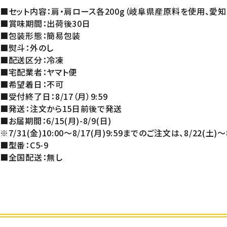
■セット内容：肩・肩ロース各200g（岐阜県産原料を使用、愛
■賞味期間：出荷後30日
■包装形態：簡易包装
■熨斗：外のし
■配送区分：冷凍
■宅配業者：ヤマト便
■希望着日：不可
■受付終了日：8/17（月）9:59
■発送：注文から15日前後で発送
■お届期間：6/15(月)-8/9(日)
※7/31(金)10:00～8/17(月)9:59までのご注文は、8/22(土)
■型番：C5-9
■全国配送：無し