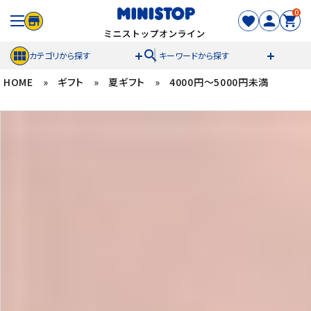
0
search
カテゴリから探す
キーワードから探す
HOME
»
ギフト
»
夏ギフト
»
4000円～5000円未満
ACCOUNT MENU
meeting_room
person
ログイン
新規登録
セール商品
カテゴリから探す
冷凍食品
スイーツ
お菓子