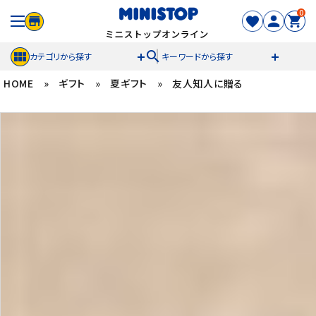
0
search
カテゴリから探す
キーワードから探す
HOME
»
ギフト
»
夏ギフト
»
友人知人に贈る
ACCOUNT MENU
meeting_room
person
ログイン
新規登録
セール商品
カテゴリから探す
冷凍食品
スイーツ
お菓子