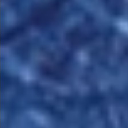
飲料
酒類
日用品
ギフト
セール
フードロス
ペット用品
SHOP GUIDE
ご利用ガイド