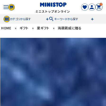
0
search
カテゴリから探す
キーワードから探す
HOME
»
ギフト
»
夏ギフト
»
両親親戚に贈る
ACCOUNT MENU
meeting_room
person
ログイン
新規登録
セール商品
カテゴリから探す
冷凍食品
スイーツ
お菓子