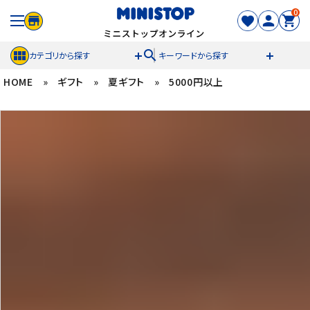
0
search
カテゴリから探す
キーワードから探す
HOME
»
ギフト
»
夏ギフト
»
5000円以上
ACCOUNT MENU
meeting_room
person
ログイン
新規登録
セール商品
カテゴリから探す
冷凍食品
スイーツ
お菓子