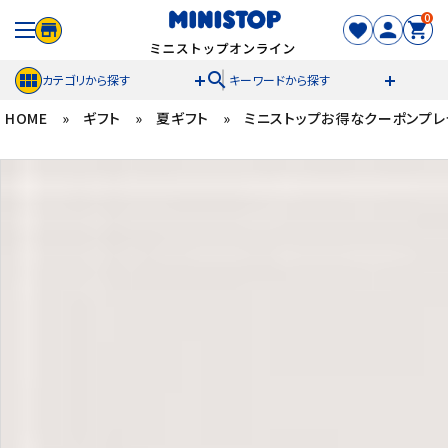
0
search
カテゴリから探す
キーワードから探す
HOME
»
ギフト
»
夏ギフト
»
ミニストップお得なクーポンプレ
ACCOUNT MENU
meeting_room
person
ログイン
新規登録
セール商品
カテゴリから探す
冷凍食品
スイーツ
お菓子