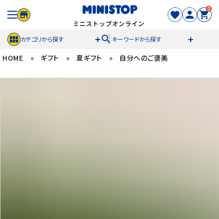
0
search
カテゴリから探す
キーワードから探す
HOME
»
ギフト
»
夏ギフト
»
自分へのご褒美
ACCOUNT MENU
meeting_room
person
ログイン
新規登録
セール商品
カテゴリから探す
冷凍食品
スイーツ
お菓子