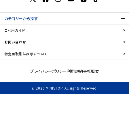
飲料
カテゴリーから探す
酒類
ご利用ガイド
日用品
お問い合わせ
特定商取引法表示について
ギフト
セール
プライバシーポリシー
利用規約
会社概要
フードロス
© 2026 MINISTOP. All rights Reserved.
ペット用品
SHOP GUIDE
ご利用ガイド