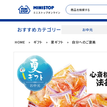
おすすめカテゴリー
お中元
HOME
»
ギフト
»
夏ギフト
»
自分へのご褒美
ACCOUNT MENU
meeting_room
person
ログイン
新規登録
セール商品
カテゴリから探す
冷凍食品