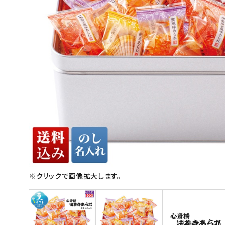
スイーツ
お菓子
飲料
酒類
日用品
ギフト
セール
フードロス
※クリックで画像拡大します。
ペット用品
SHOP GUIDE