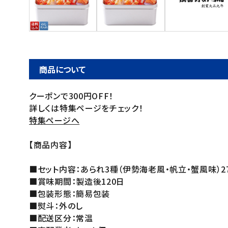
ご利用ガイド
お問い合わせ
特定商取引法表示について
商品について
プライバシーポリシー
クーポンで300円OFF！
利用規約
詳しくは特集ページをチェック！
会社概要
特集ページへ
【商品内容】
■セット内容：あられ3種（伊勢海老風・帆立・蟹風味）2
■賞味期間：製造後120日
■包装形態：簡易包装
■熨斗：外のし
■配送区分：常温