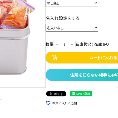
名入れ設定をする
+
数量
在庫状況 : 在庫あり
ー
カートに入れる
add_shopping_cart
住所を知らない相手にeギ
favorite_border
お気に入りに追加