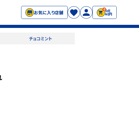
0
0点
お気に入り店舗
¥0円
チョコミント
れ