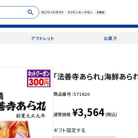
search
#Xフライドポテト
#クランキーチキン
#特水
アウトレット
お菓子
「法善寺あられ」海鮮あら
商品番号：
571620
¥3,564
通常価格
(税込)
ギフト設定する