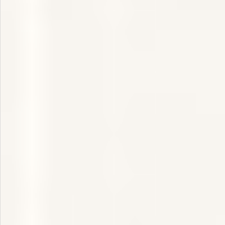
飲料
酒類
日用品
ギフト
セール
フードロス
ペット用品
SHOP GUIDE
ご利用ガイド