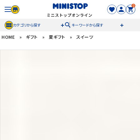
0
search
カテゴリから探す
キーワードから探す
HOME
»
ギフト
»
夏ギフト
»
スイーツ
ACCOUNT MENU
meeting_room
person
ログイン
新規登録
セール商品
カテゴリから探す
冷凍食品
スイーツ
お菓子