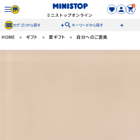
0
search
カテゴリから探す
キーワードから探す
HOME
»
ギフト
»
夏ギフト
»
自分へのご褒美
ACCOUNT MENU
meeting_room
person
ログイン
新規登録
セール商品
カテゴリから探す
冷凍食品
スイーツ
お菓子