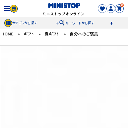
0
search
カテゴリから探す
キーワードから探す
HOME
»
ギフト
»
夏ギフト
»
自分へのご褒美
ACCOUNT MENU
meeting_room
person
ログイン
新規登録
セール商品
カテゴリから探す
冷凍食品
スイーツ
お菓子