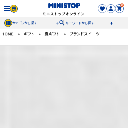
0
search
カテゴリから探す
キーワードから探す
HOME
»
ギフト
»
夏ギフト
»
ブランドスイーツ
ACCOUNT MENU
meeting_room
person
ログイン
新規登録
セール商品
カテゴリから探す
冷凍食品
スイーツ
お菓子