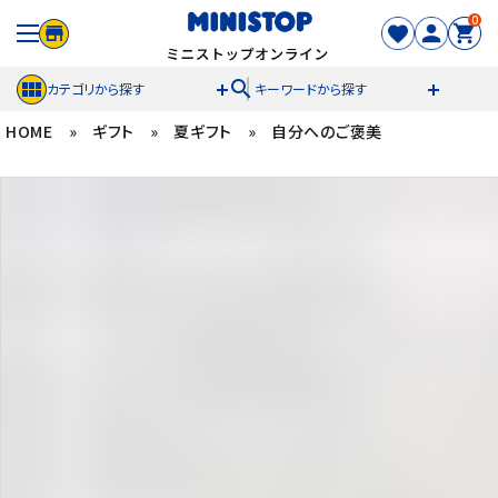
0
search
カテゴリから探す
キーワードから探す
HOME
»
ギフト
»
夏ギフト
»
自分へのご褒美
ACCOUNT MENU
meeting_room
person
ログイン
新規登録
セール商品
カテゴリから探す
冷凍食品
スイーツ
お菓子