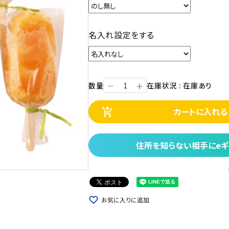
名入れ設定をする
+
数量
在庫状況 : 在庫あり
ー
カートに入れる
add_shopping_cart
住所を知らない相手にeギ
favorite_border
お気に入りに追加