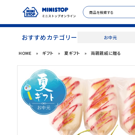
おすすめカテゴリー
お中元
HOME
»
ギフト
»
夏ギフト
»
両親親戚に贈る
ACCOUNT MENU
meeting_room
person
ログイン
新規登録
セール商品
カテゴリから探す
冷凍食品