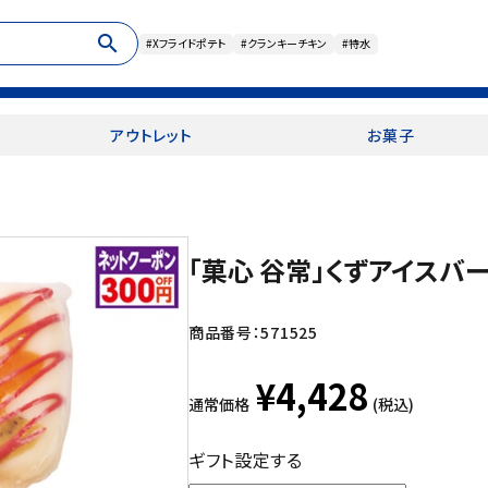
search
#Xフライドポテト
#クランキーチキン
#特水
アウトレット
お菓子
「菓心 谷常」くずアイスバ
商品番号：
571525
¥4,428
通常価格
(税込)
ギフト設定する