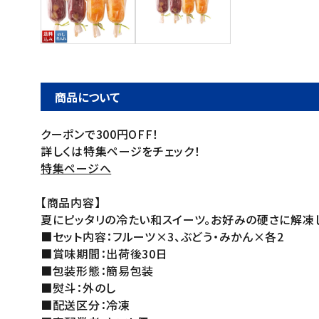
ご利用ガイド
お問い合わせ
特定商取引法表示について
商品について
プライバシーポリシー
クーポンで300円OFF！
利用規約
詳しくは特集ページをチェック！
会社概要
特集ページへ
【商品内容】
夏にピッタリの冷たい和スイーツ。お好みの硬さに解凍
■セット内容：フルーツ×3、ぶどう・みかん×各2
■賞味期間：出荷後30日
■包装形態：簡易包装
■熨斗：外のし
■配送区分：冷凍