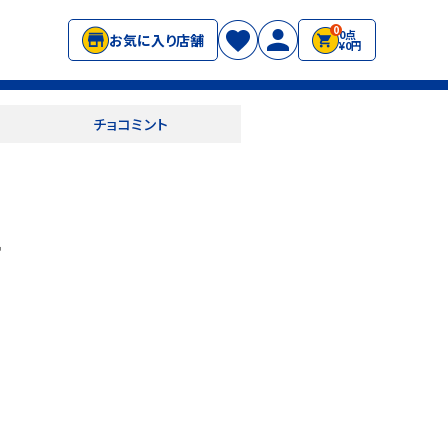
0
0点
お気に入り店舗
¥0円
チョコミント
ー