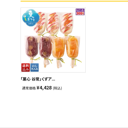
「菓心 谷常」くずア...
¥4,428
通常価格:
(税込)