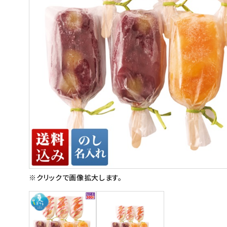
スイーツ
お菓子
飲料
酒類
日用品
ギフト
セール
フードロス
※クリックで画像拡大します。
ペット用品
SHOP GUIDE