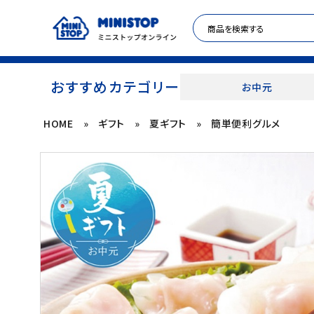
おすすめカテゴリー
お中元
HOME
»
ギフト
»
夏ギフト
»
簡単便利グルメ
ACCOUNT MENU
meeting_room
person
ログイン
新規登録
セール商品
カテゴリから探す
冷凍食品