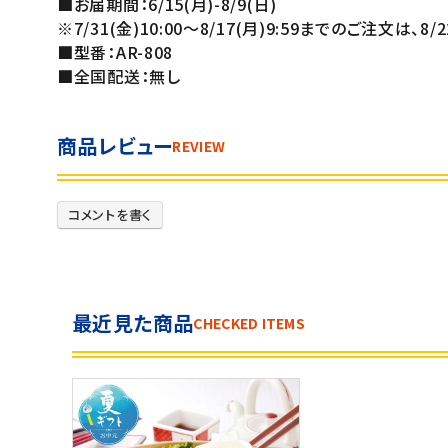
■お届期間：6/15(月)-8/9(日)
※7/31(金)10:00～8/17(月)9:59までのご注文は、8
■型番：AR-808
■全国配送：無し
商品レビュー
REVIEW
コメントを書く
最近見た商品
CHECKED ITEMS