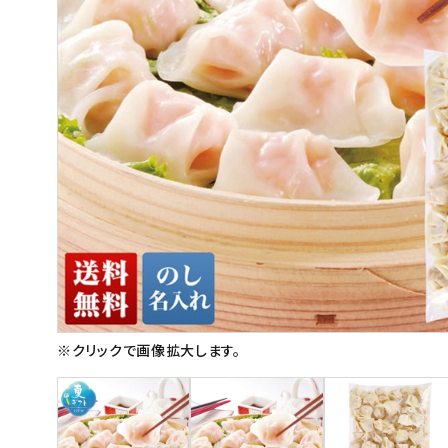
スイーツ
お菓子
飲料
酒類
日用品
ギフト
セール
フードロス
※クリックで画像拡大します。
ペット用品
SHOP GUIDE