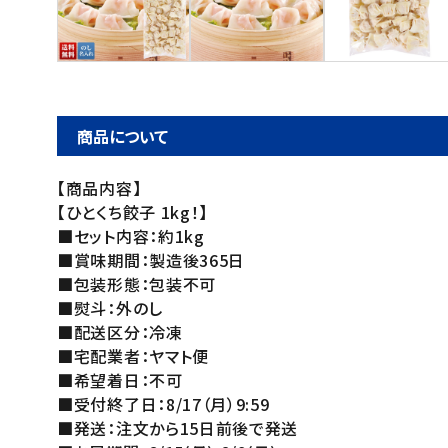
ご利用ガイド
お問い合わせ
特定商取引法表示について
商品について
プライバシーポリシー
【商品内容】
利用規約
【ひとくち餃子 1kg！】
会社概要
■セット内容：約1kg
■賞味期間：製造後365日
■包装形態：包装不可
■熨斗：外のし
■配送区分：冷凍
■宅配業者：ヤマト便
■希望着日：不可
■受付終了日：8/17（月）9:59
■発送：注文から15日前後で発送