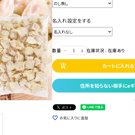
名入れ設定をする
+
数量
在庫状況 : 在庫あり
ー
カートに入れる
add_shopping_cart
住所を知らない相手にeギ
favorite_border
お気に入りに追加