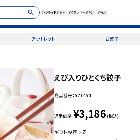
search
#Xフライドポテト
#クランキーチキン
#特水
アウトレット
お菓子
えび入りひとくち餃子
商品番号：
571450
¥3,186
通常価格
(税込)
ギフト設定する