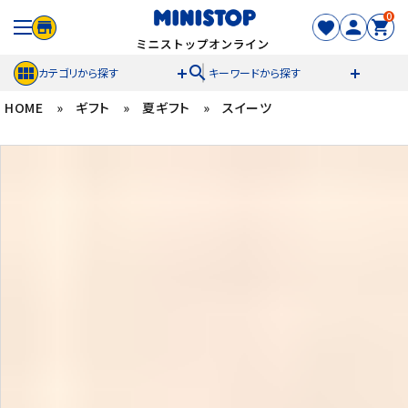
0
search
カテゴリから探す
キーワードから探す
HOME
»
ギフト
»
夏ギフト
»
スイーツ
ACCOUNT MENU
meeting_room
person
ログイン
新規登録
セール商品
カテゴリから探す
冷凍食品
スイーツ
お菓子