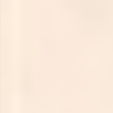
飲料
酒類
日用品
ギフト
セール
フードロス
ペット用品
SHOP GUIDE
ご利用ガイド