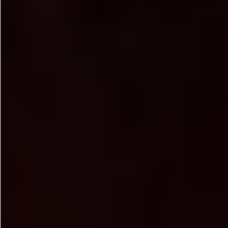
飲料
酒類
日用品
ギフト
セール
フードロス
ペット用品
SHOP GUIDE
ご利用ガイド