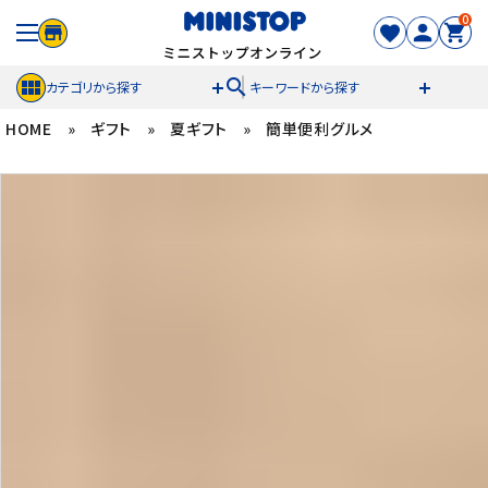
0
search
カテゴリから探す
キーワードから探す
HOME
»
ギフト
»
夏ギフト
»
簡単便利グルメ
ACCOUNT MENU
meeting_room
person
ログイン
新規登録
セール商品
カテゴリから探す
冷凍食品
スイーツ
お菓子