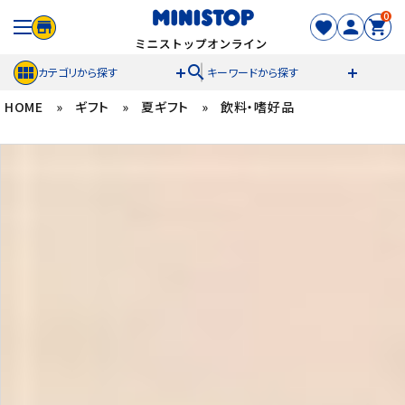
0
search
カテゴリから探す
キーワードから探す
HOME
»
ギフト
»
夏ギフト
»
飲料・嗜好品
ACCOUNT MENU
meeting_room
person
ログイン
新規登録
セール商品
カテゴリから探す
冷凍食品
スイーツ
お菓子