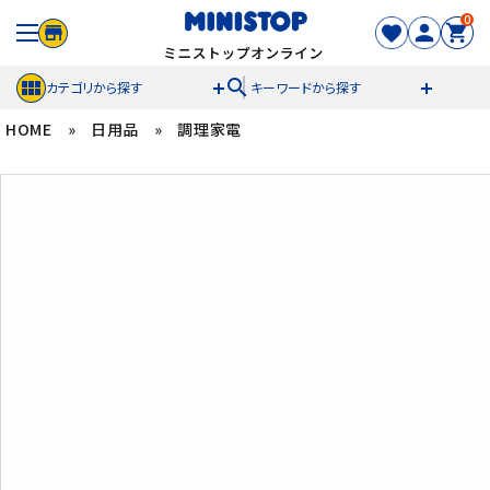
0
search
カテゴリから探す
キーワードから探す
HOME
»
日用品
»
調理家電
ACCOUNT MENU
meeting_room
person
ログイン
新規登録
セール商品
カテゴリから探す
冷凍食品
スイーツ
お菓子