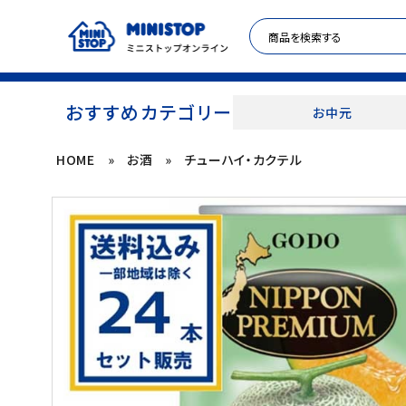
おすすめカテゴリー
お中元
HOME
»
お酒
»
チューハイ・カクテル
ACCOUNT MENU
meeting_room
person
ログイン
新規登録
セール商品
カテゴリから探す
冷凍食品