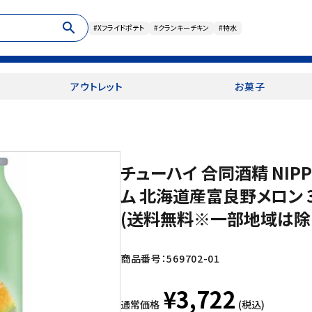
search
#Xフライドポテト
#クランキーチキン
#特水
アウトレット
お菓子
チューハイ 合同酒精 NIPP
ム 北海道産富良野メロン 3
(送料無料※一部地域は除
商品番号：
569702-01
¥3,722
通常価格
(税込)