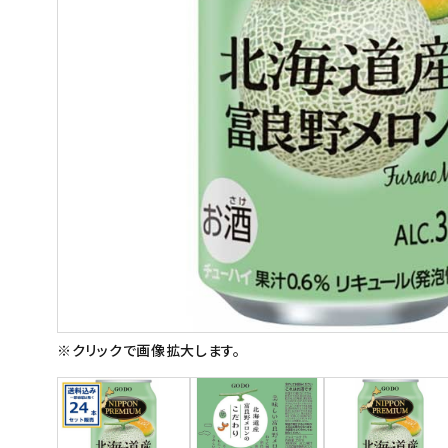
スイーツ
お菓子
飲料
酒類
日用品
ギフト
セール
フードロス
※クリックで画像拡大します。
ペット用品
SHOP GUIDE