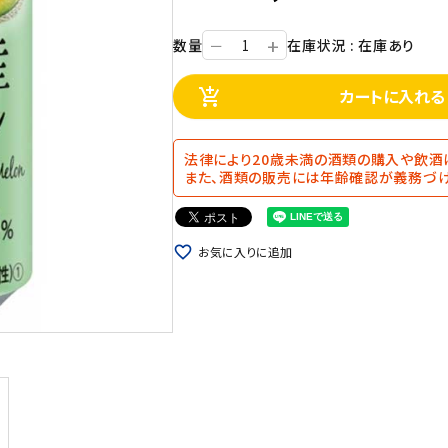
+
数量
在庫状況 : 在庫あり
ー
カートに入れる
add_shopping_cart
法律により20歳未満の酒類の購入や飲酒
また、酒類の販売には年齢確認が義務づけ
favorite_border
お気に入りに追加