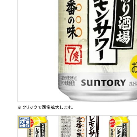
スイーツ
お菓子
飲料
酒類
日用品
ギフト
セール
フードロス
※クリックで画像拡大します。
ペット用品
SHOP GUIDE