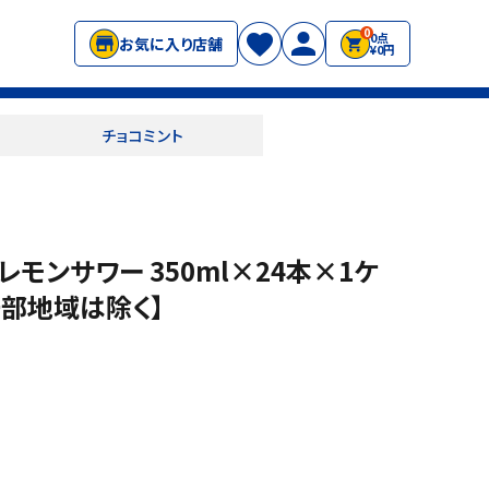
0
0点
お気に入り店舗
¥0円
チョコミント
モンサワー 350ml×24本×1ケ
一部地域は除く】