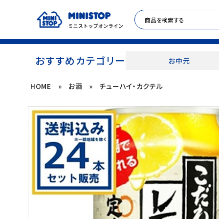
おすすめカテゴリー
お中元
HOME
»
お酒
»
チューハイ・カクテル
ACCOUNT MENU
meeting_room
person
ログイン
新規登録
セール商品
カテゴリから探す
冷凍食品