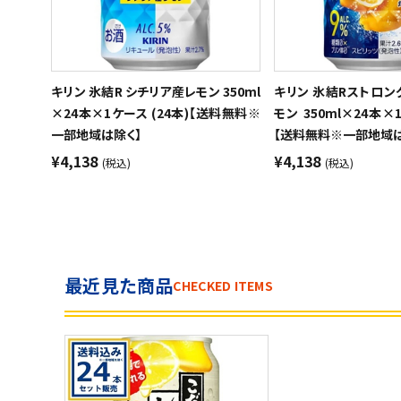
キリン 氷結R シチリア産レモン 350ml
キリン 氷結Rストロン
×24本×1ケース (24本)【送料無料※
モン 350ml×24本×
一部地域は除く】
【送料無料※一部地域は
¥4,138
¥4,138
(税込)
(税込)
最近見た商品
CHECKED ITEMS