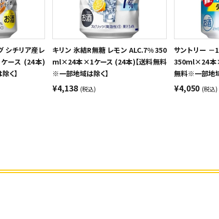
グ シチリア産レ
キリン 氷結R無糖 レモン ALC.7% 350
サントリー －
1ケース (24本)
ml×24本×1ケース (24本)【送料無料
350ml×24本
除く】
※一部地域は除く】
無料※一部地域
¥4,138
¥4,050
(税込)
(税込)