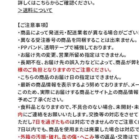
詳しくはこちらからご確認ください。
＞送料について
【ご注意事項】
・商品によって発送元・配送業者が異なる場合がござい
・異なる受注番号の商品を同梱することは出来ません。
・PPバンド、透明テープで補強しております。
・お届け先の変更、営業所留め指定はできません。
・長期不在、お届け先の誤入力などによって、商品が弊
様のご負担となりますのでご注意ください。
・こちらの商品のお届け日の指定はできません。
・最新の商品情報を表示するよう努めておりますが、メー
このため、実際にお届けする商品とサイト上の商品情報
予めご了承ください。
・食料品となりますので、不具合のない場合、未開封・
内
にご連絡をお願いいたします。交換等の対応をさせて
ただし
7日を過ぎたもの
は対応できませんのでご注意く
7日以内でも、商品を使用または廃棄した場合は対応で
・外箱の汚損・破れ、缶の傷・へこみ
等の返品・交換はで