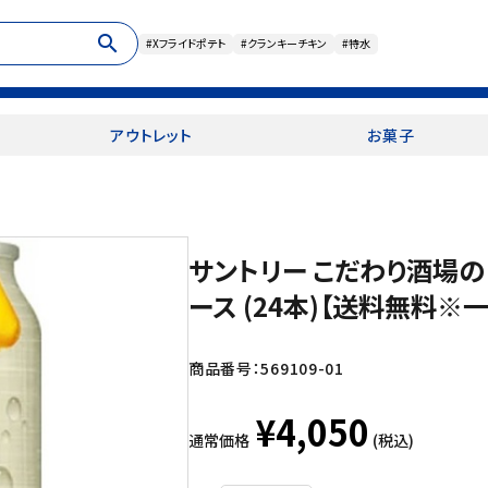
search
#Xフライドポテト
#クランキーチキン
#特水
アウトレット
お菓子
サントリー こだわり酒場のレ
ース (24本)【送料無料※
商品番号：
569109-01
¥4,050
通常価格
(税込)