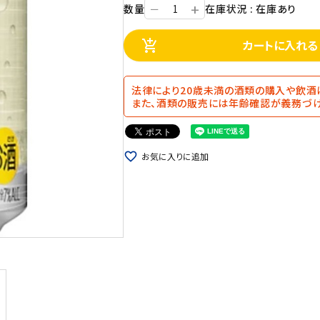
+
数量
在庫状況 : 在庫あり
ー
カートに入れる
add_shopping_cart
法律により20歳未満の酒類の購入や飲酒
また、酒類の販売には年齢確認が義務づけ
favorite_border
お気に入りに追加