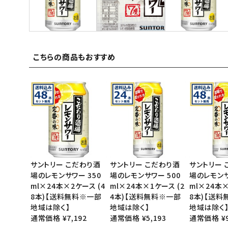
ご利用ガイド
お問い合わせ
こちらの商品もおすすめ
特定商取引法表示について
プライバシーポリシー
利用規約
会社概要
サントリー こだわり酒
サントリー こだわり酒
サントリー 
場のレモンサワー 350
場のレモンサワー 500
場のレモンサ
ml×24本×2ケース (4
ml×24本×1ケース (2
ml×24本×
8本)【送料無料※一部
4本)【送料無料※一部
8本)【送
地域は除く】
地域は除く】
地域は除く
通常価格 ¥7,192
通常価格 ¥5,193
通常価格 ¥9