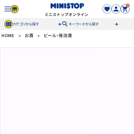
0
search
カテゴリから探す
キーワードから探す
HOME
»
お酒
»
ビール・発泡酒
ACCOUNT MENU
meeting_room
person
ログイン
新規登録
セール商品
カテゴリから探す
冷凍食品
スイーツ
お菓子