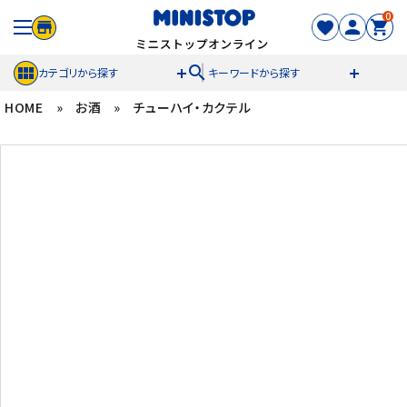
0
search
カテゴリから探す
キーワードから探す
HOME
»
お酒
»
チューハイ・カクテル
ACCOUNT MENU
meeting_room
person
ログイン
新規登録
セール商品
カテゴリから探す
冷凍食品
スイーツ
お菓子