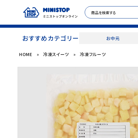
おすすめカテゴリー
お中元
HOME
»
冷凍スイーツ
»
冷凍フルーツ
ACCOUNT MENU
meeting_room
person
ログイン
新規登録
セール商品
カテゴリから探す
冷凍食品