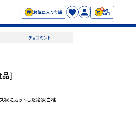
0
0点
お気に入り店舗
¥0円
チョコミント
食品]
イス状にカットした冷凍白桃