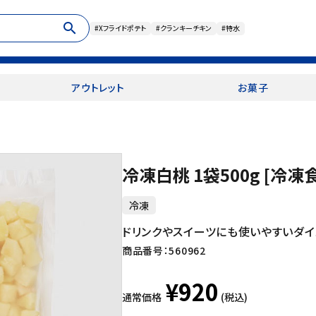
search
#Xフライドポテト
#クランキーチキン
#特水
アウトレット
お菓子
冷凍白桃 1袋500g [冷凍
冷凍
ドリンクやスイーツにも使いやすいダ
商品番号：
560962
¥920
通常価格
(税込)