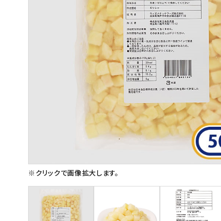
スイーツ
お菓子
飲料
酒類
日用品
ギフト
セール
フードロス
※クリックで画像拡大します。
ペット用品
SHOP GUIDE