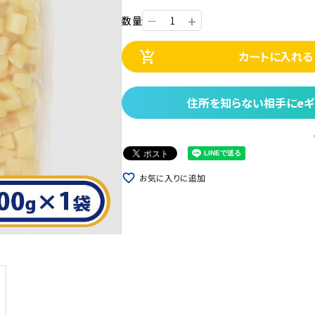
+
数量
ー
カートに入れる
add_shopping_cart
住所を知らない相手にeギ
favorite_border
お気に入りに追加