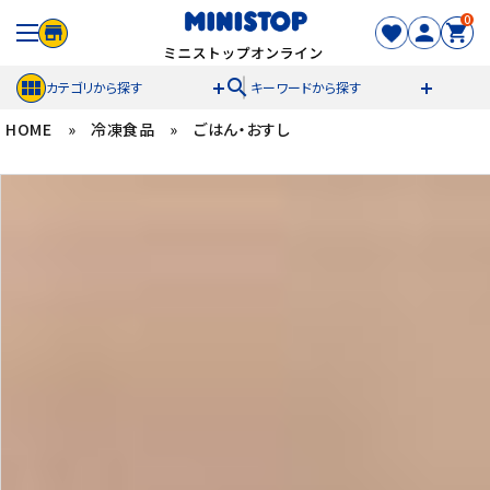
0
search
カテゴリから探す
キーワードから探す
HOME
»
冷凍食品
»
ごはん・おすし
ACCOUNT MENU
meeting_room
person
ログイン
新規登録
セール商品
カテゴリから探す
冷凍食品
スイーツ
お菓子